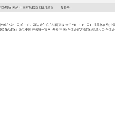
买球赛的网站-中国买球指南 ©版权所有 备案号：
押球在线(中国)唯一官方网站
米兰官方站网页版-米兰MiLan（中国）
世界杯在线(中
国)
乐动网站_乐动中国
开云唯一官网_开云(中国)
华体会官方版网站登录入口-华体