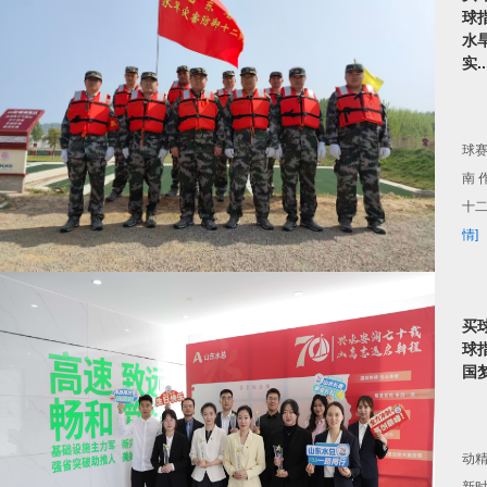
球
水
实..
4
球赛
南 
十二
情]
买
球
国梦
为
动