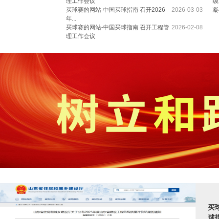
理工作会议
级
买球赛的网站-中国买球指南 召开2026
2026-03-03
凝
年...
买球赛的网站-中国买球指南 召开工程管
2026-02-08
理工作会议
买
球